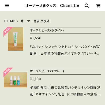
オーナーさまグッズ | Chantille
HOME
オーナーさまグッズ
オーラルピース(ホワイト)
¥1,650
「ネオナイシン-e®」とヒドロキシアパタイトのW
配合 日本発の乳酸菌バイオテクノロジー研究
から生まれた、お口の中を清潔にしながら潤い
を保ち、白く健康な歯までをトータルケアする*、
オーラルピース(スプレー)
食品とオーガニック成分のやさしいホワイトニン
¥1,100
グ・オーラルケア健康ジェル
「オーラルピース クリーン＆ホワイト」は、 九
植物性食品由来の乳酸菌バクテリオシン特許製
州大学大学院農学研究院、鹿児島大学大学院医
剤「ネオナイシン*」配合、水と植物由来の食品成
歯学総合研究科、国立長寿医療研究センター口
分で作られた愛犬愛猫用マウスケアスプレー か