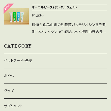
腔疾患研究部等との産学官の共同研究により、
けがえのない家族の健康のために、ずっと使える
オーラルピース(デンタルジェル)
世界一の安全性と臨床効果を追求し、日本発の
口腔ケア。大切なペットのお口を清潔に、ブラッ
乳酸菌バイオテクノロジー研究をベースに開発
¥1,320
シングにより口臭や歯石を防いで健やかに保ち
された、植物性食品由来の乳酸菌バクテリオシ
ます。植物性食品由来の乳酸菌バクテリオシン製
植物性食品由来の乳酸菌バクテリオシン特許製
ン製剤「ネオナイシン-e®」と、 体内吸収しても
剤「ネオナイシン*」配合で素早く歯みがきできま
剤「ネオナイシン-e*」配合、水と植物由来の食品
安全な歯に優しい骨やエナメル質と同じ成分で
す。簡単にシュッとスプレー。もちろん、お口をす
成分で作られた愛犬愛猫用の口腔ケア健康ジェ
ある「ヒドロキシアパタイト（食品原料）」をW配
すいであげる必要はありません。お口を開けた
ル かけがえのない家族の健康のために、ずっと
CATEGORY
合、 お口の中を清潔にしながら保湿も実現、さら
がらない場合、飲み水に溶かして使うのも効果
使える口腔ケア。専用の歯ブラシや指サック、清
に白く健康な歯*までをトータルケアする、食べ
的です。化学合成成分フリー。合成保存料、合成
潔なガーゼで、口腔内に塗布してあげるだけ。も
ペットフード・缶詰
れる成分100％のオーガニック・オーラルケア・
殺菌剤は不使用。水以外の成分が植物から作ら
ちろん、お口をすすいであげる必要はありませ
歯磨き粉・口腔衛生歯磨保湿剤です。 これ一つ
れ、やさしく爽やかな味。無色透明の液体です。
ん。お口を開けたがらない場合、飲み水に溶かし
おやつ
で毎日の、歯みがきによる「口腔内の清浄」「口内
オーナー様用もご用意‼️ 「ネオナイシン-e®*」配
て、またごはんに混ぜて与えるのも効果的です。
保湿」「口臭予防」「歯周ケア」「舌ケア」「粘膜ケ
合 低刺激の口腔ケア健康液 簡単にオーラル
化学合成成分フリー。合成保存料、合成殺菌剤
グッズ
ア」「虫歯予防」「ドライなマウス予防」「誤嚥予
ケアができる「ネオナイシン-e®*」配合の口腔ケ
は不使用。水以外の成分が植物から作られ、やさ
防」そして歯の「ホワイトニング」、「感染予防ケ
ア用スプレーです。 「すぐうがいができない時」に
しく爽やかな味。軟らかい無色透明のジェルで
ア」までのトータルケアを同時に実現、日本の国
サプリメント
簡単に、人混みの中や外出時、就寝前の簡単ケ
す。 オーナー様用もご用意‼️ 「ネオナイシン-e®