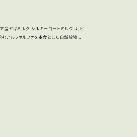
となります） 100%純粋な添加物のないミ
防し、歯周ケア。またドライになりがちな口腔
日、目覚めた時の口臭やお口の爽快感の変
トミルクはオーストラリア東部地域の山羊から
す。すっきりさっぱりとした爽快感が持続しま
んでも安全な食品
ら夏にかけて（9月から1月）が山羊の搾乳時
。自然でやさしく美味しい味。 家族の健
リア産ヤギミルク シルキーゴートミルクは、ビ
剤等を使用しない自然搾乳のため、それ以外
お勧めいたします。できれば舌ブラシ（歯ブラ
るものや口に入れるものに安全性を求める
含むアルファルファを主食とした自然放牧の
ことができません。
清掃も。またゆすいだ後に、再度少しの量を、
の健康・予防を心掛けている方。 新生児
クを使用しています。生産効率を上げるため
舌にいきわたらせておくことも効果的です。
ルや化学合成成分の摂取が気になる妊娠中・
為的な光周性操作などをせず、ストレスを与
寧にケアして休んだ翌日、目覚めた時の口
安全なミルクを使用しているので、安心して
じいただけると思います。 毎日の家族
を通しての生産量が少なく希少なミルクで
予防、歯周、舌ケアに。加齢やお薬の副作用
場でも。 風邪の季節のお口・お
となります） 100%純粋な添加物のないミ
に。入院中や施設、ご自宅での口腔ケアと誤
・オリジナル(グリーン) 自
トミルクはオーストラリア東部地域の山羊から
ナチュラルなミント。ご家族みんなでお使いい
ら夏にかけて（9月から1月）が山羊の搾乳時
カルフリー。自然でやさしく美味しい味。赤ち
オリジ
剤等を使用しない自然搾乳のため、それ以外
い方におすすめ。
ことができません。
る方。病気にならないように日々の健康・予
中・妊活中の方。 また水の貴重な