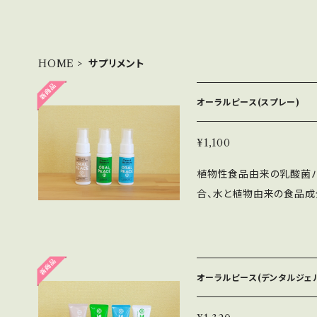
HOME
サプリメント
オーラルピース(スプレー)
¥1,100
植物性食品由来の乳酸菌バ
合、水と植物由来の食品成
ー かけがえのない家族の
なペットのお口を清潔に、
かに保ちます。植物性食品
シン*」配合で素早く歯みが
オーラルピース(デンタルジェ
ん、お口をすすいであげる
合、飲み水に溶かして使う