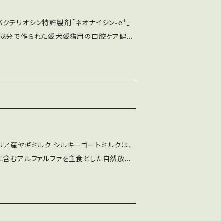
用。水以外の成分が植物から作られ、やさし
クテリオシン特許製剤「ネオナイシン-e*」
ご用意‼️ 「ネオナ
品成分で作られた愛犬愛猫用の口腔ケア健康
刺激の口腔ケア健康液 簡単にオーラルケアがで
族の健康のために、ずっと使える口腔ケア。専
」配合の口腔ケア用スプレーです。 「すぐうがい
清潔なガーゼで、口腔内に塗布してあげるだ
人混みの中や外出時、就寝前の簡単ケアに
いであげる必要はありません。お口を開けたが
して、またごはんに混ぜて与えるのも効果的
ケア全般に使用できます。 植物性食品由
。合成保存料、合成殺菌剤は不使用。水以外
剤「「ネオナイシン-e®*」が、お口全体・歯・
やさしく爽やかな味。軟らかい無色透明のジ
り、歯磨きだけでは届きにくい箇所も口腔ケア
、歯周ケア、口腔内にうるおいを与え健康に
ラリア産ヤギミルク シルキーゴートミルクは、
に含むアルファルファを主食とした自然放牧
・口臭予防・口内保湿**などオーラルケア全
持続します。 特に就寝前について
ルクを使用しています。生産効率を上げるた
ブラシやフロスを使って歯間を清掃すること
人為的な光周性操作などをせず、ストレスを
全体・歯・歯間・歯周・舌にいきわたり、歯磨きだ
れば舌ブラシ（歯ブラシでも構いません）で舌
た安全なミルクを使用しているので、安心し
浄、口腔内にうるおいを与え健康に保ちま
に、再度少しの量を、お口全体・歯・歯間・歯
間を通しての生産量が少なく希少なミルクで
です。 オーラルピースでお口