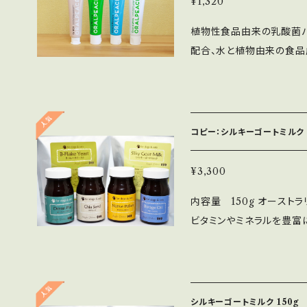
¥1,320
保存料、合成殺菌剤は不使
植物性食品由来の乳酸菌バ
く爽やかな味。無色透明の液体です。 オーナー様用も
配合、水と植物由来の食
イシン-e®*」配合 低
ジェル かけがえのない家
きる「ネオナイシン-e®*
用の歯ブラシや指サック、
ができない時」に簡単に、
け。もちろん、お口をすす
も。 歯みがき・口腔内の清浄・虫歯予防・歯周ケア・舌ケア・口臭予防・
らない場合、飲み水に溶か
口内保湿**などオーラル
コピー：シルキーゴートミルク
です。化学合成成分フリー
来の乳酸菌バクテリオシン製
の成分が植物から作られ、
歯間・歯周・舌にいきわた
¥3,300
ェルです。 オーナー様用もご用意‼️ 「ネオナイシン-e®*」配合 低刺激
で清浄、虫歯や口臭を防ぎ
内容量 150g オースト
の口腔ケア健康ジェル これ一つで毎日の、歯みがき・口腔内の清浄・虫
保ちます。 直接お口にスプレーして、また水で薄めてマウスウォッシュと
ビタミンやミネラルを豊富
歯予防・歯周ケア・舌ケア
して。すっきりさっぱりとした爽快感が
の山羊からのみ搾られたミ
般に使用できます。 植物性食品由来の乳酸菌バクテリオシン製剤「ネオ
は、口に含んだ状態で歯間
めのホルモン製剤投与や、
ナイシン-e®*」が、お口
をお勧めいたします。でき
与えない山羊から搾乳され
けでは届きにくい箇所も清
の清掃も。またゆすいだ後
てお使いいただけます。年
す。 ブラッシングにより歯を白く、息をフレッシュに。「ネオナイシン-e®
周・舌にいきわたらせておくことも効果的
シルキーゴートミルク 150g