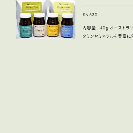
す。（入荷した分だけの販売
*」配合で、虫歯と口臭を予
を丁寧にケアして休んだ翌
ルクです。 シルキーゴー
内をうるおし健康に保ちま
化をお感じいただけると思います。 そのまま飲み込
¥3,630
搾乳したミルクです。春か
す。 特に就寝前については、口に含んだ状態で歯間ブラシやフロスを使
成分のみ使用。ケミカルフリー
内容量 40g オーストラ
期になります。 ホルモン
って歯間を清掃することを
康を気づかい、日々の食べ
タミンやミネラルを豊富に
の時期はほとんど生産する
シでも構いません）で舌の
方。病気にならないように日々
山羊からのみ搾られたミル
お口全体・歯・歯間・歯周・
から乳幼児、お口のトラブ
のホルモン製剤投与や、人
オーラルピースでお口を丁
授乳中・妊活中の方。 また水の貴重な災害現場、宇宙船。美しい自然の
えない山羊から搾乳された
臭やお口の爽快感の変化をお感
中で。 うがいが吐き出しが苦手な、口腔内のトラブルに悩む要介護のお
お使いいただけます。年間
の歯みがきでの虫歯・口臭
年寄りから闘病中の方、医療・介護の現
す。（入荷した分だけの販売
によるドライなお口に保湿
喉にも。赤ちゃんの外出時の予防対策にも。 
ルクです。 シルキーゴー
嚥によるトラブル予防に。 そのまま飲み込んでも安全な食品成分のみ
然で優しく爽やかなお味。
搾乳したミルクです。春か
使用。研磨剤無配合。ケミ
ただけます。 ・ミント(ブルー) すっかりさっぱり清涼感あるお味。
期になります。 ホルモン
ゃんの乳歯ケアにも。 家族の健康を気づかい、日々の食べるものや口に
ナルでは爽快感が物足りな
の時期はほとんど生産する
入れるものに安全性を求め
防を心掛けている方。 新生児から乳幼児、お口のトラブルや化学合成
成分の摂取が気になる妊娠中・授乳