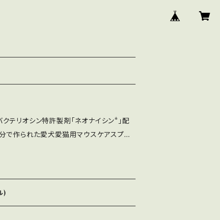
クテリオシン特許製剤「ネオナイシン*」配
分で作られた愛犬愛猫用マウスケアスプレ
健康のために、ずっと使える口腔ケア。大切
ブラッシングにより口臭や歯石を防いで健や
由来の乳酸菌バクテリオシン製剤「ネオナイ
きできます。簡単にシュッとスプレー。もちろ
ル)
必要はありません。お口を開けたがらない場
のも効果的です。化学合成成分フリー。合成