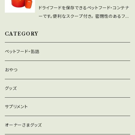
落としやすく、臭いもつきにくいストーンウェアは
すく、臭いもつきにくい。 ・電子レンジOK！ドライ
ドライフードを保存できるペットフード・コンテナ
お手入れが簡単なのも特長。 ■電子レンジに入
フードをふやかしたいとき、少し温めたいときに。
ーです。便利なスクープ付き。 密閉性のあるフタ
れることができるので、ドライフードをふやかした
※コースタルブルーは限定カラーです。 スペック
ですので、トリーツ入れにもおすすめです。 ※目
いときや、フードを少し温めたいときにボールご
----Sサイズ----- 直径 14.5cm 高さ 5cm 容量
安として800～900g程度保存可能(粒の大きさ
CATEGORY
とレンジにいれて調理いただけます。 ※パウダ
230ml 重量 470g
によって異なります) スペック 【コンテナー】 直
ーピンクは、オンラインショップ限定カラーです。
径：18cm 高さ(フタ込)：20cm 容量：2.35L 重
ペットフード・缶詰
スペック 直径：17.5×14.5cm 高さ：19cm 容量：
量：1.95kg 【スクープ】 幅：6.5cm 長さ：13.5c
320ml 重量：1100g
m 高さ：3cm 重量：140g
おやつ
グッズ
サプリメント
オーナーさまグッズ