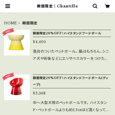
期間限定 | Chantille
HOME
期間限定
期間限定20%OFF！ハイスタンドフードボール
¥4,400
高台のついたペットボール。 猫はもちろん、シニ
ア犬や術後などにエリザベスカラーをつけた犬
にも食べやすいよう設計されています。 ストーン
ウェア製ですので、重量があり倒れにくく、丈夫
期間限定20%OFF！ハイスタンドフードボール(ディ
なのも特長。足跡レリーフがアクセントに。 ※コ
ープ)
ースタルブルーは限定カラーです。 スペック 直
¥5,368
径 13cm 高さ 12cm 容量 370ml 重量 710g
中～大型犬用のペットボールです。 ハイスタン
ド・ペットボールよりも約1.5㎝ほど高くなってお