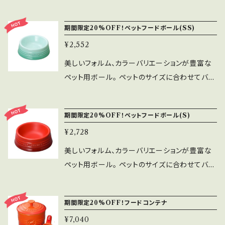
り、容量もドライフードだと約200gが入るサイズ
になっています。 最大の特長は、前面のボールの
期間限定20%OFF！ペットフードボール(SS)
縁に高さを持たせ、食べているときにフードがボ
¥2,552
ールからこぼれ落ちにくい設計になっています。
特に鼻の短い短頭種の犬（例：フレンチ・ブルドッ
美しいフォルム、カラーバリエーションが豊富な
グ、ボストン・テリア、ボクサー、パグ、シーズー、
ペット用ボール。 ペットのサイズに合わせてバリ
ブルドッグ、ペキニーズ、ブリュッセル・グリフォ
エーションも豊富に取り揃えています。 【製品特
ン、キングスチャールズ・スパニエルなど）には最
長】 ・しっかりとした重さで、食べているときにボ
期間限定20%OFF！ペットフードボール(S)
適です。もちろん以外の中～大型犬にもおすすめ
ールが動く心配なし。 ・ステンレスやアルミ素材
ください。 底面に水切り用の溝があるので、洗浄
¥2,728
が苦手なペットにもおすすめ。 ・汚れが落としや
後、乾燥する際は溝を下に向けて溝にたまった
すく、臭いもつきにくい。 ・電子レンジOK！ドライ
美しいフォルム、カラーバリエーションが豊富な
水が出やすいように斜めに立てかけてください。
フードをふやかしたいとき、少し温めたいときに。
ペット用ボール。 ペットのサイズに合わせてバリ
- 特長 - ■しっかりと重さがあり、安定したシェ
※コースタルブルーは限定カラーです。 スペック
エーションも豊富に取り揃えています。 【製品特
イプなので食べているときボールが動いたりす
----SSサイズ----- 直径 11.5cm 高さ 4cm 容
長】 ・しっかりとした重さで、食べているときにボ
る心配がありません。 ■ステンレスやアルミの
期間限定20%OFF！フードコンテナ
量 80ml 重量 250g
ールが動く心配なし。 ・ステンレスやアルミ素材
素材が苦手なペットにおすすめです。 ■汚れが
¥7,040
が苦手なペットにもおすすめ。 ・汚れが落としや