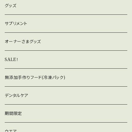
類 × 各1個入り (内容は様々です。) ※通常便と
グッズ
混合注文の場合、荷物は2個に分かれます。
サプリメント
オーナーさまグッズ
SALE！
無添加手作りフード(冷凍パック)
デンタルケア
期間限定
ウエア