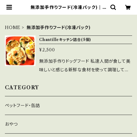
無添加手作りフード(冷凍パック) | C
hantille
HOME
無添加手作りフード(冷凍パック)
Chantilleキッチン詰合(5個)
¥2,500
無添加手作りドッグフード 私達人間が食して美
味しいと感じる新鮮な食材を使って調理してい
ます。 保存料など一切入っておらず、無添加・無
着色。 安心安全なフードです！ 食のプロペット
CATEGORY
食育士・栄養管理士と、トリミングのプロが企画
開発した、美味しい手作りフード。 もちろん栄養
ペットフード・缶詰
バランスもバッチリ取れているので、毎日の食事
として与えてもOK！ トッピングとして、お誕生日
おやつ
などお祝いのご飯として、使い方いろいろ！ 5種