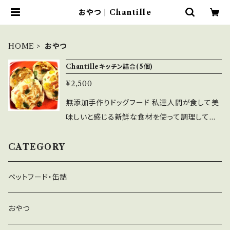
おやつ | Chantille
HOME
おやつ
Chantilleキッチン詰合(5個)
¥2,500
無添加手作りドッグフード 私達人間が食して美
味しいと感じる新鮮な食材を使って調理してい
ます。 保存料など一切入っておらず、無添加・無
着色。 安心安全なフードです！ 食のプロペット
CATEGORY
食育士・栄養管理士と、トリミングのプロが企画
開発した、美味しい手作りフード。 もちろん栄養
ペットフード・缶詰
バランスもバッチリ取れているので、毎日の食事
として与えてもOK！ トッピングとして、お誕生日
おやつ
などお祝いのご飯として、使い方いろいろ！ 5種