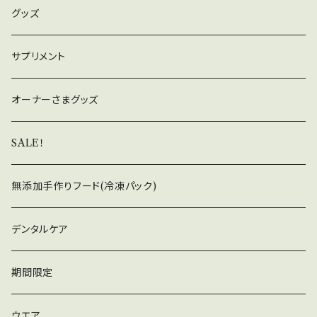
類 × 各1個入り (内容は様々です。) ※通常便と
グッズ
混合注文の場合、荷物は2個に分かれます。
サプリメント
オーナーさまグッズ
SALE！
無添加手作りフード(冷凍パック)
デンタルケア
期間限定
ウエア