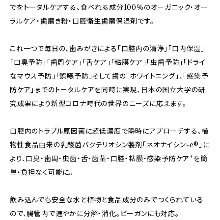
でをトータルケアする、食べれる成分100％のオーガニック・オー
ラルケア・歯磨き粉・口腔衛生歯磨保湿剤です。
これ一つで毎日の、歯みがきによる「口腔内の清浄」「口内保湿」
「口臭予防」「歯周ケア」「舌ケア」「粘膜ケア」「虫歯予防」「ドライ
なマウス予防」「誤嚥予防」そして歯の「ホワイトニング」、「感染予
防ケア」までのトータルケアを同時に実現、日本の国立大学の研
究成果により新型コロナ時代の世界のニーズに応えます。
口腔内のトラブル原因菌に超低濃度で瞬時にアプローチする、植
物性食品由来の乳酸菌バクテリオシン製剤「ネオナイシン-e®」に
より、口臭・歯周・虫歯・舌・歯茎・口腔・粘膜・感染予防ケア*を簡
単・負担なく可能に。
飲み込んでも安全な水と植物と食品成分のみでつくられている
ので、腸管内で速やかに分解・消化。ビーガンにも対応。