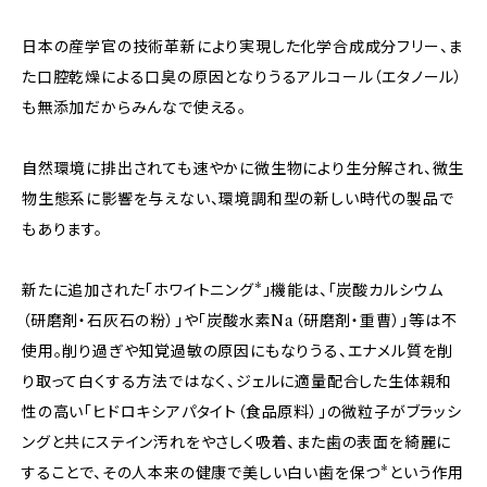
日本の産学官の技術革新により実現した化学合成成分フリー、ま
た口腔乾燥による口臭の原因となりうるアルコール（エタノール）
も無添加だからみんなで使える。
自然環境に排出されても速やかに微生物により生分解され、微生
物生態系に影響を与えない、環境調和型の新しい時代の製品で
もあります。
新たに追加された「ホワイトニング*」機能は、「炭酸カルシウム
（研磨剤・石灰石の粉）」や「炭酸水素Na（研磨剤・重曹）」等は不
使用。削り過ぎや知覚過敏の原因にもなりうる、エナメル質を削
り取って白くする方法ではなく、ジェルに適量配合した生体親和
性の高い「ヒドロキシアパタイト（食品原料）」の微粒子がブラッシ
ングと共にステイン汚れをやさしく吸着、また歯の表面を綺麗に
することで、その人本来の健康で美しい白い歯を保つ*という作用