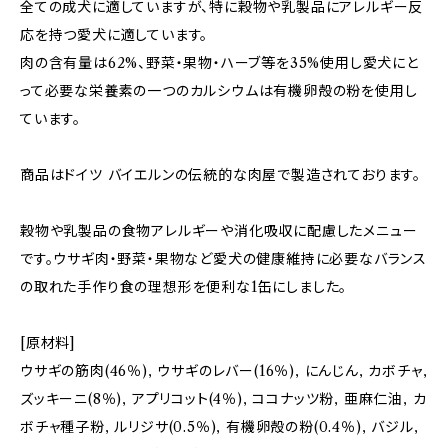
全ての成犬に適していますが、特に穀物や乳製品にアレルギー反
応を持つ愛犬に適しています。
肉の含有量は62%、野菜・果物・ハーブ等を35%使用し愛犬にと
って必要な栄養素の一つのカルシウムは有機卵殻の粉を使用し
ています。
商品はドイツ バイエルンの伝統的な肉屋で製造されております。
穀物や乳製品の食物アレルギーや消化吸収に配慮したメニュー
です。ウサギ肉・野菜・果物など愛犬の健康維持に必要なバランス
の取れた手作り食の理想形を便利な1缶にしました。
[原材料]
ウサギの筋肉(46％), ウサギのレバー(16％), にんじん, カボチャ,
ズッキーニ(8％), アプリコット(4％), ココナッツ粉, 亜麻仁油, カ
ボチャ種子粉, ルリジサ(0.5％), 有機卵殻の粉(0.4％), バジル,