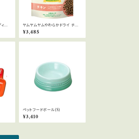
ディー
ヤムヤムヤムやわらかドライ チキ
ン800g
¥3,485
ペットフードボール(S)
¥3,410