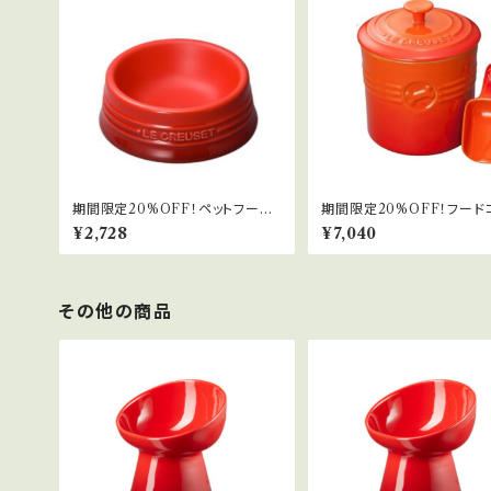
期間限定20%OFF！ペットフード
期間限定20%OFF！フード
ボール(S)
ナ
¥2,728
¥7,040
その他の商品