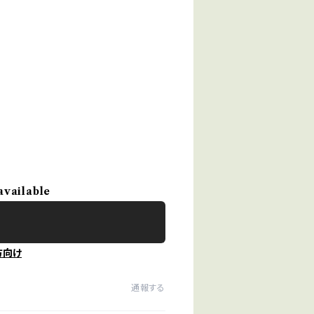
available
方向け
通報する