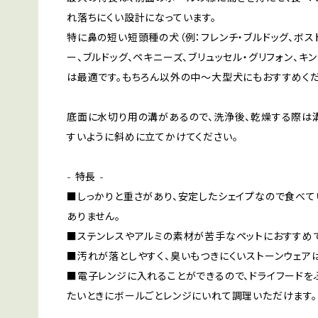
れ落ちにくい設計になっています。
特に鼻の短い短頭種の犬（例：フレンチ・ブルドッグ、ボスト
ー、ブルドッグ、ペキニーズ、ブリュッセル・グリフォン、キ
は最適です。もちろん以外の中～大型犬にもおすすめくだ
底面に水切り用の溝があるので、洗浄後、乾燥する際は
すいように斜めに立てかけてください。
- 特長 -
■しっかりと重さがあり、安定したシェイプなので食べ
ありません。
■ステンレスやアルミの素材が苦手なペットにおすすめで
■汚れが落としやすく、臭いもつきにくいストーンウェア
■電子レンジに入れることができるので、ドライフードを
たいときにボールごとレンジにいれて調理いただけます。