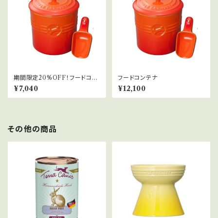
期間限定20%OFF！フードコン
フードコンテナ
テナ
¥7,040
¥12,100
その他の商品