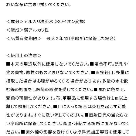
れいな布に含ませ拭いてください。
＜成分＞アルカリ次亜水（ROイオン変換）
＜液成＞弱アルカリ性
＜品質有効期限＞ 最大２年間（冷暗所に保管した場合）
＜使用上の注意＞
■本来の用途以外に使用しないでください。■混合不可。洗剤や
他の薬物、酸性のものとまぜないでください。■直接経口、多量に
摂取した場合はお腹がゆるくなる場合があります。多量の水を飲
む等の処置をし医師の診察を受けてください。■まれに色あせ、
変色の可能性があります。布、革製品に使用する場合は１m以上
離して噴射してください。■目に入った場合は炎症を起こす可能
性があります。すぐに洗い流してください。■直射日光の当たらな
い冷暗所に保管してください。高温・凍結する場所に置かないでく
ださい。■紫外線の影響を受けないよう斜光加工容器を使用して