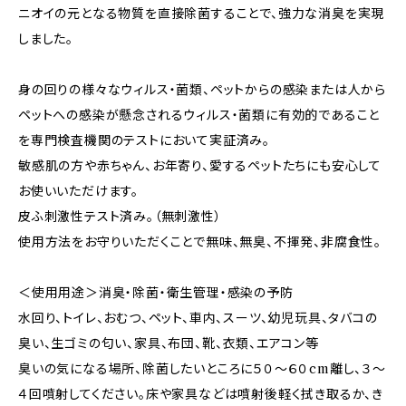
ニオイの元となる物質を直接除菌することで、強力な消臭を実現
しました。
身の回りの様々なウィルス・菌類、ペットからの感染または人から
ペットへの感染が懸念されるウィルス・菌類に有効的であること
を専門検査機関のテストにおいて実証済み。
敏感肌の方や赤ちゃん、お年寄り、愛するペットたちにも安心して
お使いいただけます。
皮ふ刺激性テスト済み。（無刺激性）
使用方法をお守りいただくことで無味、無臭、不揮発、非腐食性。
＜使用用途＞消臭・除菌・衛生管理・感染の予防
水回り、トイレ、おむつ、ペット、車内、スーツ、幼児玩具、タバコの
臭い、生ゴミの匂い、家具、布団、靴、衣類、エアコン等
臭いの気になる場所、除菌したいところに５０〜６０cm離し、３〜
４回噴射してください。床や家具などは噴射後軽く拭き取るか、き