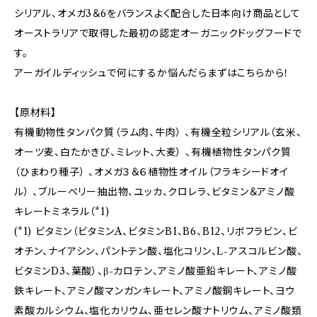
シリアル、オメガ3＆6をバランスよく配合した日本向け商品として
オーストラリアで取得した最初の認定オーガニックドッグフードで
す。
アーガイルディッシュで何にするか悩んだらまずはこちらから！
【原材料】
有機動物性タンパク質（ラム肉、牛肉） 、有機全粒シリアル（玄米、
オーツ麦、白たかきび、ミレット、大麦） 、有機植物性タンパク質
（ひまわり種子） 、オメガ３＆６植物性オイル（フラキシードオイ
ル） 、ブルーベリー抽出物、ユッカ、クロレラ、ビタミン＆アミノ酸
キレートミネラル（*1)
(*1) ビタミン（ビタミンA、ビタミンB1、B6、B12、リボフラビン、ビ
オチン、ナイアシン、パントテン酸、塩化コリン、L-アスコルビン酸、
ビタミンD3、葉酸）、β-カロテン、アミノ酸亜鉛キレート、アミノ酸
鉄キレート、アミノ酸マンガンキレート、アミノ酸銅キレート、ヨウ
素酸カルシウム、塩化カリウム、亜セレン酸ナトリウム、アミノ酸類